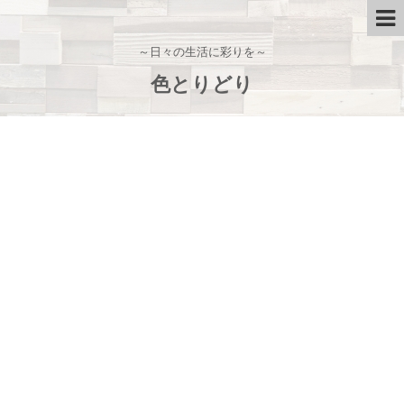
～日々の生活に彩りを～
色とりどり