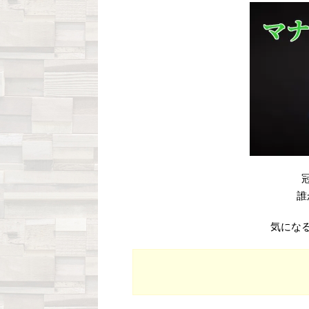
誰
気にな