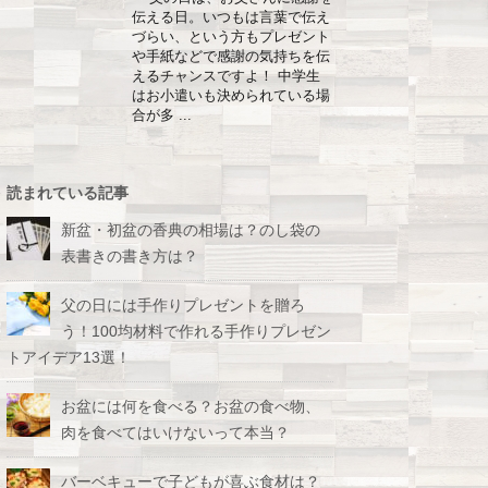
伝える日。いつもは言葉で伝え
づらい、という方もプレゼント
や手紙などで感謝の気持ちを伝
えるチャンスですよ！ 中学生
はお小遣いも決められている場
合が多 ...
読まれている記事
新盆・初盆の香典の相場は？のし袋の
表書きの書き方は？
父の日には手作りプレゼントを贈ろ
う！100均材料で作れる手作りプレゼン
トアイデア13選！
お盆には何を食べる？お盆の食べ物、
肉を食べてはいけないって本当？
バーベキューで子どもが喜ぶ食材は？