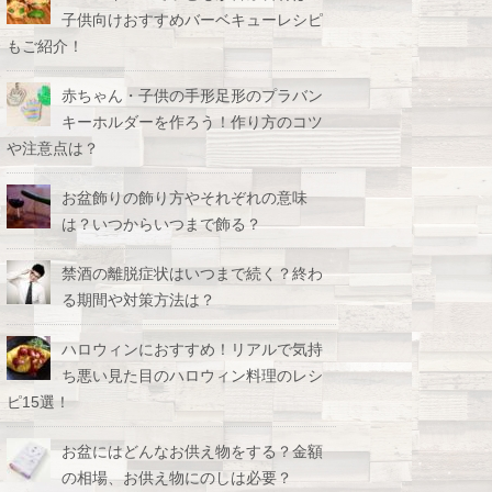
子供向けおすすめバーベキューレシピ
もご紹介！
赤ちゃん・子供の手形足形のプラバン
キーホルダーを作ろう！作り方のコツ
や注意点は？
お盆飾りの飾り方やそれぞれの意味
は？いつからいつまで飾る？
禁酒の離脱症状はいつまで続く？終わ
る期間や対策方法は？
ハロウィンにおすすめ！リアルで気持
ち悪い見た目のハロウィン料理のレシ
ピ15選！
お盆にはどんなお供え物をする？金額
の相場、お供え物にのしは必要？