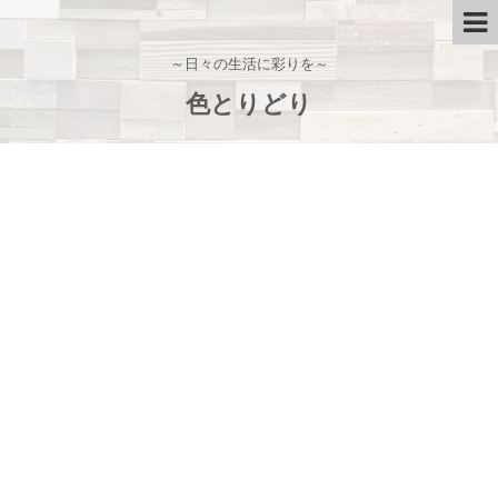
～日々の生活に彩りを～
色とりどり