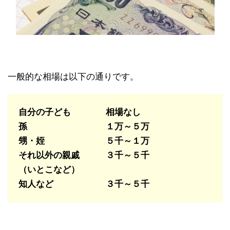
一般的な相場は以下の通りです。
自分の子ども 相場なし
孫 １万～５万
甥・姪 ５千～１万
それ以外の親戚 ３千～５千
（いとこなど）
知人など ３千～５千