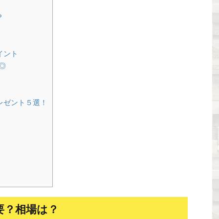
？
イント
◎
レゼント５選！
要？相場は？