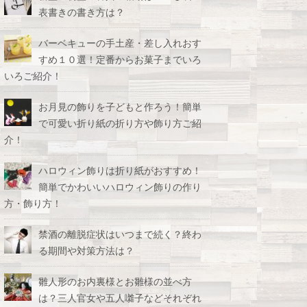
表書きの書き方は？
バーベキューの手土産・差し入れおす
すめ１０選！定番からお菓子までいろ
いろご紹介！
お月見の飾りを子どもと作ろう！簡単
で可愛い折り紙の折り方や飾り方ご紹
介！
ハロウィン飾りは折り紙がおすすめ！
簡単でかわいいハロウィン飾りの作り
方・飾り方！
禁酒の離脱症状はいつまで続く？終わ
る期間や対策方法は？
雛人形のお内裏様とお雛様の並べ方
は？三人官女や五人囃子などそれぞれ