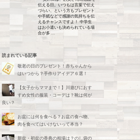
伝える日。いつもは言葉で伝え
づらい、という方もプレゼント
や手紙などで感謝の気持ちを伝
えるチャンスですよ！ 中学生
はお小遣いも決められている場
合が多 ...
読まれている記事
敬老の日のプレゼント！赤ちゃんから
はいつから？手作りアイデア６選！
【女子からママまで！】川遊びにおす
すめ女性の服装・コーデは？靴は何が
良い？
お盆には何を食べる？お盆の食べ物、
肉を食べてはいけないって本当？
新盆・初盆の香典の相場は？のし袋の