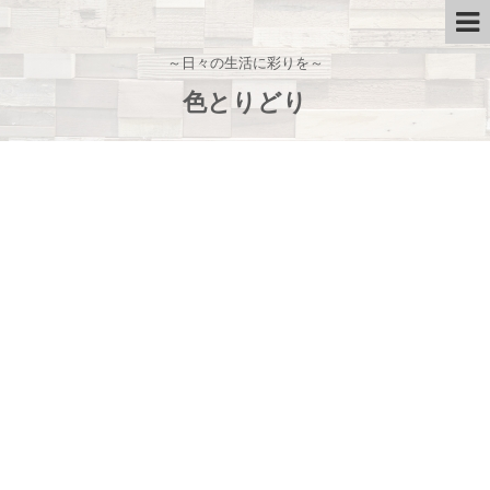
～日々の生活に彩りを～
色とりどり