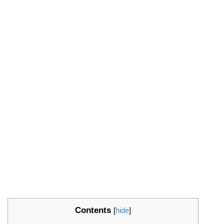
Contents
[
hide
]