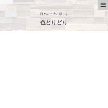
～日々の生活に彩りを～
色とりどり