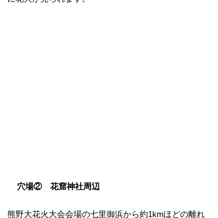
穴場② 花窟神社周辺
熊野大花火大会会場の七里御浜から約1kmほどの離れ