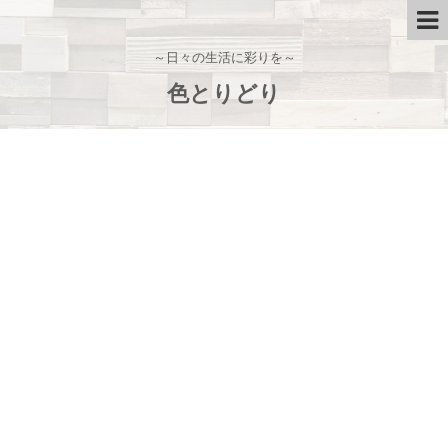
～日々の生活に彩りを～
色とりどり