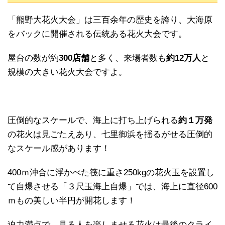
「熊野大花火大会」は三百余年の歴史を誇り、大海原
をバックに開催される伝統ある花火大会です。
屋台の数が約
300店舗
と多く、来場者数も
約12万人
と
規模の大きい花火大会ですよ。
圧倒的なスケールで、海上に打ち上げられる
約１万発
の花火は見ごたえあり、七里御浜を揺るがせる圧倒的
なスケール感があります！
400ｍ沖合に浮かべた筏に重さ250kgの花火玉を設置し
て自爆させる「３尺玉海上自爆」では、海上に直径600
ｍもの美しい半円が開花します！
迫力満点で、見る人を楽しませる花火は最後のクライ