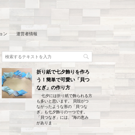
ョン
運営者情報
折り紙で七夕飾りを作ろ
う！簡単で可愛い「貝つ
なぎ」の作り方
七夕には折り紙で飾られる方
も多いと思います。 貝殻がつ
ながったような形の「貝つな
ぎ」も七夕飾りの一つです。
「貝つなぎ」には、”海の恵み
がありま ...