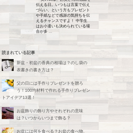
伝える日。いつもは言葉で伝え
づらい、という方もプレゼント
や手紙などで感謝の気持ちを伝
えるチャンスですよ！ 中学生
はお小遣いも決められている場
合が多 ...
読まれている記事
新盆・初盆の香典の相場は？のし袋の
表書きの書き方は？
父の日には手作りプレゼントを贈ろ
う！100均材料で作れる手作りプレゼン
トアイデア13選！
お盆飾りの飾り方やそれぞれの意味
は？いつからいつまで飾る？
お盆には何を食べる？お盆の食べ物、