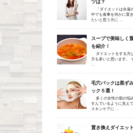
ツは？
「ダイエットは永遠の
中でも食事を何かに置
たいと思う方に ...
スープで美味しく
を紹介！
ダイエットをする方は
方も多いと思います。 
...
毛穴パックは黒ず
ック５選！
多くの女性の肌の悩み
すんでいるように見えて
スキンケアに ...
置き換えダイエッ