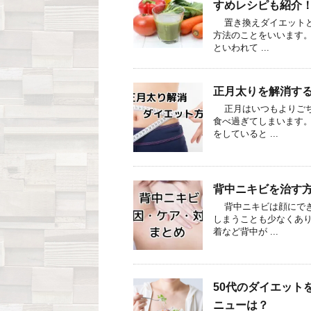
すめレシピも紹介
置き換えダイエットと
方法のことをいいます。
といわれて ...
正月太りを解消す
正月はいつもよりごち
食べ過ぎてしまいます。
をしていると ...
背中ニキビを治す
背中ニキビは顔にでき
しまうことも少なくあり
着など背中が ...
50代のダイエット
ニューは？