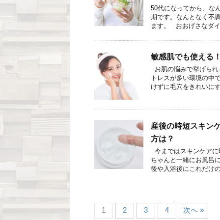
50代になってから、な
期です。なんとなく不
ます。 おおげさなダイ .
敏感肌でも使える
お肌の悩みで挙げられ
トレスが多い環境の中で
けずに毛穴をきれいにする 
産後の時短スキン
方は？
今まではスキンケアに
ちゃんと一緒にお風呂
後や入浴後にこれだけのア
1
2
3
4
次へ »