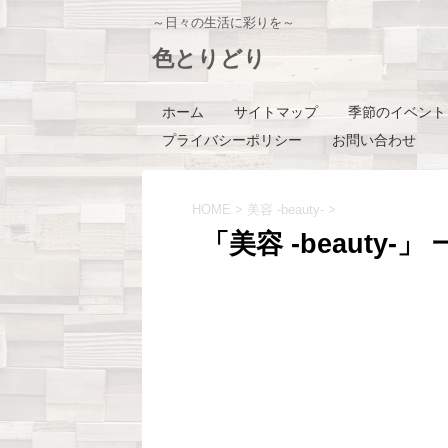
～日々の生活に彩りを～
色とりどり
ホーム
サイトマップ
季節のイベント
プライバシーポリシー
お問い合わせ
HOME
>
美容 -beauty-
>
「美容 -beauty-」