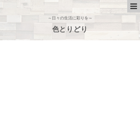
～日々の生活に彩りを～
色とりどり