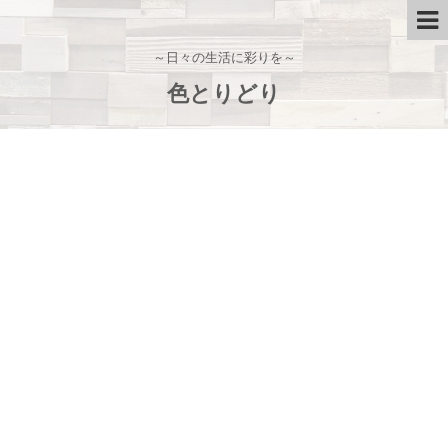
～日々の生活に彩りを～
色とりどり