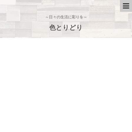
～日々の生活に彩りを～
色とりどり