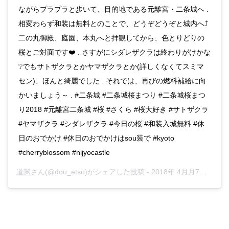
ながらプラプラと歩いて、目的地である元離宮・二条城へ .
相変わらず和装は無料とのことで、どうぞどうぞと城内へ⤴️
二の丸御殿、庭園、本丸へと拝観してから、色とりどりの
桜とご対面です❤️ . さすがにシダレザクラは終わりがけかな
❔でもサトザクラとかヤマザクラとか(詳しくなくてスミマ
セン)、ほんと綺麗でした . それでは、再びの燃料補給に向
かいましょう～ . #二条城 #二条城桜まつり #二条城桜まつ
り2018 #元離宮二条城 #桜 #さくら #桜大好き #サトザクラ
#ヤマザクラ #シダレザクラ #今日の桜 #和装入城無料 #休
日のおでかけ #休日のおでかけはsou装で #kyoto
#cherryblossom #nijyocastle
道閲
さん(@dou_etsu)がシェアした投稿 -
2018年 4月月7日午後11時23分PDT