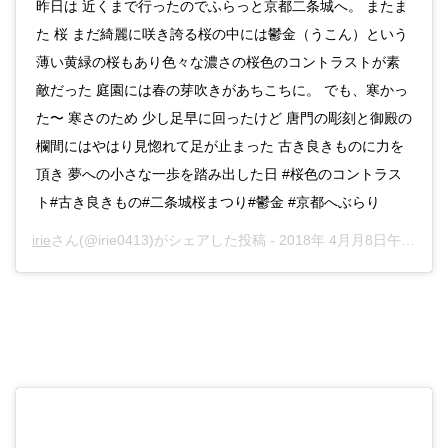
昨日は 近くまで行ったのでふらっと京都二条城へ。 またま
た 桜 まだ綺麗に咲き誇る桜の中には鬱金（うこん）という
薄い黄緑の桜もあり色々な濃さの桜色のコントラストが素
敵だった 庭園には春の芽吹きがあちこちに。 でも、寒かっ
た〜 寒さのため 少し足早に回ったけど 唐門の彫刻と御殿の
欄間にはやはり見惚れて足が止まった 古き良きものに力を
頂き 夢への小さな一歩を踏み出した日 #桜色のコントラス
ト#古き良きもの#二条城桜まつり#鬱金 #京都へぶらり
irie
さん(@irie0413)がシェアした投稿 -
2018年 4月月8日午後6時16分PDT