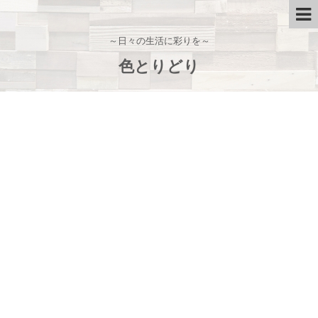
～日々の生活に彩りを～
色とりどり