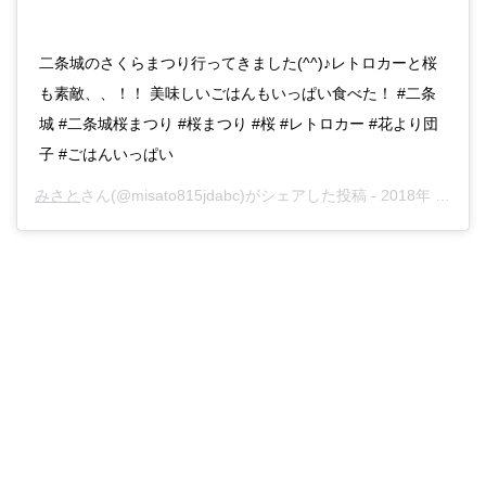
二条城のさくらまつり行ってきました(^^)♪レトロカーと桜
も素敵、、！！ 美味しいごはんもいっぱい食べた！ #二条
城 #二条城桜まつり #桜まつり #桜 #レトロカー #花より団
子 #ごはんいっぱい
みさと
さん(@misato815jdabc)がシェアした投稿 -
2018年 3月月31日午後5時24分PDT