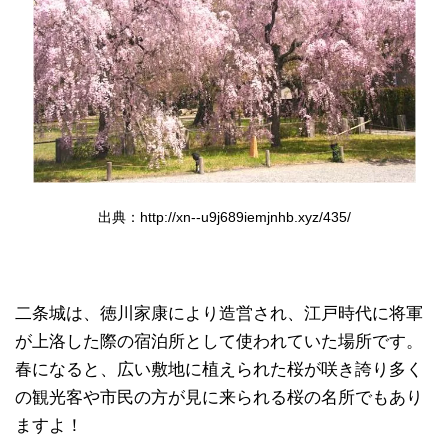
出典：http://xn--u9j689iemjnhb.xyz/435/
二条城は、徳川家康により造営され、江戸時代に将軍
が上洛した際の宿泊所として使われていた場所です。
春になると、広い敷地に植えられた桜が咲き誇り多く
の観光客や市民の方が見に来られる桜の名所でもあり
ますよ！