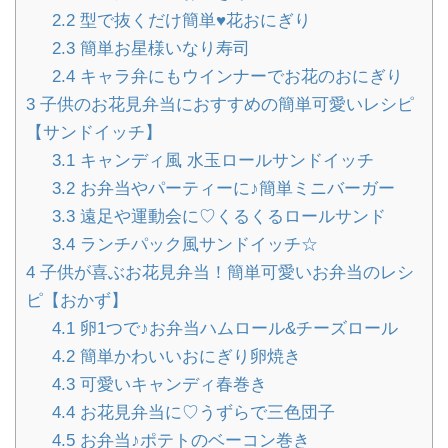
2.2
型で抜くだけ簡単♥花おにぎり
2.3
簡単お星様いなり寿司
2.4
キャラ弁にもウインナーでお花のおにぎり
3
子供のお花見弁当におすすめの簡単可愛いレシピ
【サンドイッチ】
3.1
キャンディ風 水玉ロールサンドイッチ
3.2
お弁当やパーティーに♪簡単ミニバーガー
3.3
遠足や運動会に♡くるくるロールサンド
3.4
ランチパック風サンドイッチ☆
4
子供が喜ぶお花見弁当！簡単可愛いお弁当のレシ
ピ【おかず】
4.1
卵1つで♪お弁当ハムロール&チーズロール
4.2
簡単かわいいおにぎり卵焼き
4.3
可愛いキャンディ春巻き
4.4
お花見弁当に♡うずらで三色団子
4.5
お弁当♪ポテトのベーコン巻き