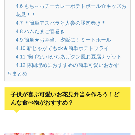
4.6
もち～っチーカレーポテトボール☆キッズお
花見！！
4.7
＊簡単アスパラと人参の豚肉巻き＊
4.8
ハムたまご春巻き
4.9
簡単★お弁当、夕飯に！ミートボール
4.10
新じゃがでもok★簡単ポテトフライ
4.11
揚げない♪からあげクン風お豆腐ナゲット
4.12
隙間埋めにおすすめの簡単可愛いおかず
5
まとめ
子供が喜ぶ可愛いお花見弁当を作ろう！ど
んな食べ物がおすすめ？