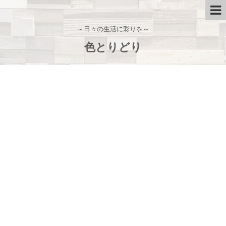
～日々の生活に彩りを～
色とりどり