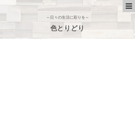
～日々の生活に彩りを～
色とりどり