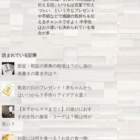
伝える日。いつもは言葉で伝え
づらい、という方もプレゼント
や手紙などで感謝の気持ちを伝
えるチャンスですよ！ 中学生
はお小遣いも決められている場
合が多 ...
読まれている記事
新盆・初盆の香典の相場は？のし袋の
表書きの書き方は？
敬老の日のプレゼント！赤ちゃんから
はいつから？手作りアイデア６選！
【女子からママまで！】川遊びにおす
すめ女性の服装・コーデは？靴は何が
良い？
お盆には何を食べる？お盆の食べ物、