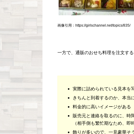
画像引用：https://girlschannel.net/topics/835/
一方で、通販のおせち料理を注文する
実際に詰められている見本を
きちんと到着するのか、本当
料金的に高いイメージがある
販売元と連絡を取るのに、時
（相手側も繁忙期なため、即
飾りが多いので、一見豪華そ