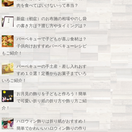
肉を食べてはいけないって本当？
新盆（初盆）のお布施の相場やのし袋
の書き方は？渡し方やタイミングは？
バーベキューで子どもが喜ぶ食材は？
子供向けおすすめバーベキューレシピ
もご紹介！
バーベキューの手土産・差し入れおす
すめ１０選！定番からお菓子までいろ
いろご紹介！
お月見の飾りを子どもと作ろう！簡単
で可愛い折り紙の折り方や飾り方ご紹
介！
ハロウィン飾りは折り紙がおすすめ！
簡単でかわいいハロウィン飾りの作り