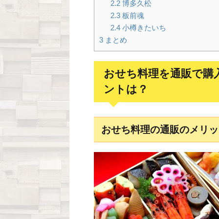
2.2
博多久松
2.3
板前魂
2.4
小樽きたいち
3
まとめ
おせち料理を通販で購
ントは？
おせち料理の通販のメリッ