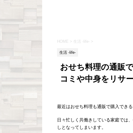
HOME
>
生活 -life-
>
生活 -life-
おせち料理の通販
コミや中身をリサ
最近はおせち料理も通販で購入できる
日々忙しく共働きしている家庭では、
しとなってしまいます。