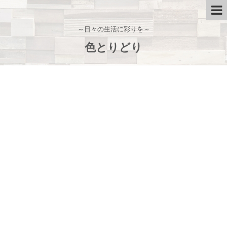
～日々の生活に彩りを～
色とりどり