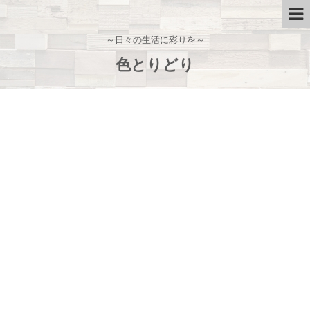
～日々の生活に彩りを～
色とりどり