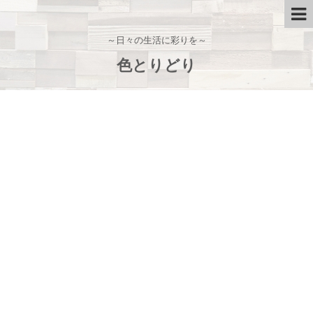
～日々の生活に彩りを～
色とりどり