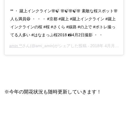
** ・ 蹴上インクライン🌸🍃 🌸🍃🌸🍃🌸 素敵な桜スポット🌸
人も満員😆 ・ ・ ・ #京都 #蹴上 #蹴上インクライン #蹴上
インクラインの桜 #桜 #さくら #線路 #の上で #ポトレ撮っ
てる人多い #はなまっぷ桜2018 📸4月2日撮影 ・ ・
amin **
さん(@ami_amin)がシェアした投稿 -
2018年 4月月3日午前5時49分PDT
※今年の開花状況も随時更新していきます！