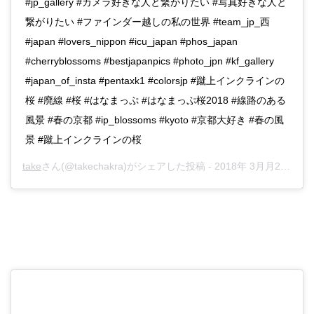
#jp_gallery #カメラ好きな人と繋がりたい #写真好きな人と
繋がりたい #ファインダー越しの私の世界 #team_jp_西
#japan #lovers_nippon #icu_japan #phos_japan
#cherryblossoms #bestjapanpics #photo_jpn #kf_gallery
#japan_of_insta #pentaxk1 #colorsjp #蹴上インクラインの
桜 #廃線 #桜 #はなまっぷ #はなまっぷ桜2018 #線路のある
風景 #春の京都 #ip_blossoms #kyoto #京都大好き #春の風
景 #蹴上インクラインの桜
take
さん(@takechakra)がシェアした投稿 -
2018年 3月月28日午後5時01分PDT