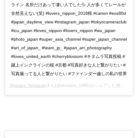
ライン 名所だけあって凄い人でした💦 人が多くてレールが
全然見えない(笑) #lovers_nippon_2018桜 #canon #eos80d
#japan_daytime_view #instagram_japan #tokyocameraclub
#icu_japan #loves_nippon #lovers_nippon #wu_japan
#photo_japan #super_asia_channel #super_japan_channel
#art_of_japan_ #team_jp_ #japan_art_photography
#loves_united_earth #cherryblossom #キタムラ写真投稿 #
蹴上インクラインの桜 #京都 #写真好きな人と繋がりたい #
写真撮ってる人と繋がりたい #ファインダー越しの私の世界
Shintaro Yamazaki
さん(@shintaro_1985)がシェアした投稿 -
20