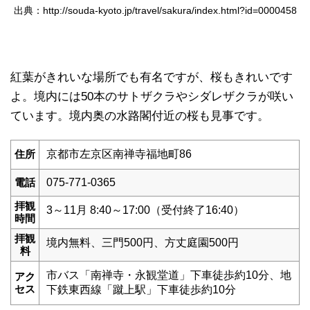
出典：http://souda-kyoto.jp/travel/sakura/index.html?id=0000458
紅葉がきれいな場所でも有名ですが、桜もきれいです
よ。境内には50本のサトザクラやシダレザクラが咲い
ています。境内奥の水路閣付近の桜も見事です。
住所
京都市左京区南禅寺福地町86
電話
075-771-0365
拝観
3～11月 8:40～17:00（受付終了16:40）
時間
拝観
境内無料、三門500円、方丈庭園500円
料
市バス「南禅寺・永観堂道」下車徒歩約10分、地
アク
セス
下鉄東西線「蹴上駅」下車徒歩約10分