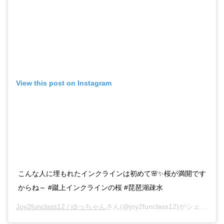
View this post on Instagram
こんな人に埋もれたインクラインは初めて🌸✨桜が満開です
からね～ #蹴上インクラインの桜 #琵琶湖疎水
Joy2funclass12 / ゆっちゃん
さん(@joy2funclass12)がシェアした投稿 -