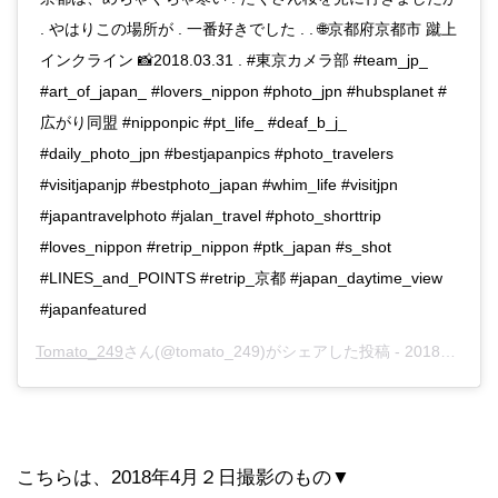
. やはりこの場所が . 一番好きでした . . 🌐京都府京都市 蹴上
インクライン 📸2018.03.31 . #東京カメラ部 #team_jp_
#art_of_japan_ #lovers_nippon #photo_jpn #hubsplanet #
広がり同盟 #nipponpic #pt_life_ #deaf_b_j_
#daily_photo_jpn #bestjapanpics #photo_travelers
#visitjapanjp #bestphoto_japan #whim_life #visitjpn
#japantravelphoto #jalan_travel #photo_shorttrip
#loves_nippon #retrip_nippon #ptk_japan #s_shot
#LINES_and_POINTS #retrip_京都 #japan_daytime_view
#japanfeatured
Tomato_249
さん(@tomato_249)がシェアした投稿 -
2018年12月月18日午後7時02分PST
こちらは、2018年4月２日撮影のもの▼