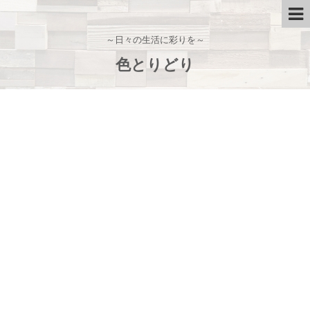
～日々の生活に彩りを～
色とりどり