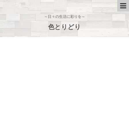
～日々の生活に彩りを～
色とりどり