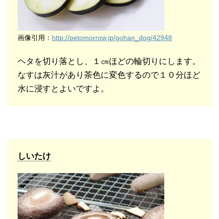
画像引用：
http://petomorrow.jp/gohan_dog/42948
ヘタを切り落とし、１㎝ほどの輪切りにします。
なすは灰汁があり茶色に変色するので１０分ほど
水に浸すとよいですよ。
しいたけ