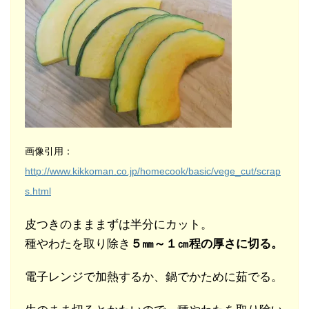
画像引用：
http://www.kikkoman.co.jp/homecook/basic/vege_cut/scrap
s.html
皮つきのまままずは半分にカット。
種やわたを取り除き
５㎜～１㎝程の厚さに切る。
電子レンジで加熱するか、鍋でかために茹でる。