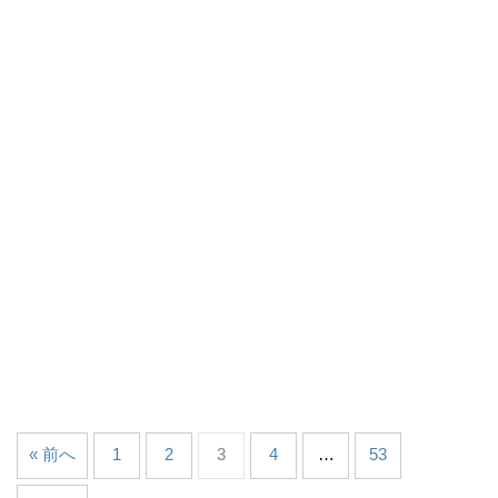
« 前へ
1
2
3
4
…
53