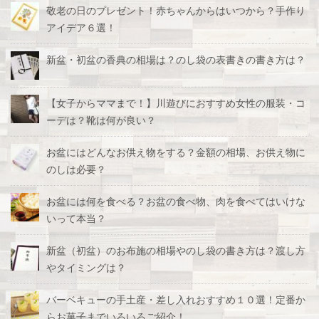
敬老の日のプレゼント！赤ちゃんからはいつから？手作り
アイデア６選！
新盆・初盆の香典の相場は？のし袋の表書きの書き方は？
【女子からママまで！】川遊びにおすすめ女性の服装・コ
ーデは？靴は何が良い？
お盆にはどんなお供え物をする？金額の相場、お供え物に
のしは必要？
お盆には何を食べる？お盆の食べ物、肉を食べてはいけな
いって本当？
新盆（初盆）のお布施の相場やのし袋の書き方は？渡し方
やタイミングは？
バーベキューの手土産・差し入れおすすめ１０選！定番か
らお菓子までいろいろご紹介！