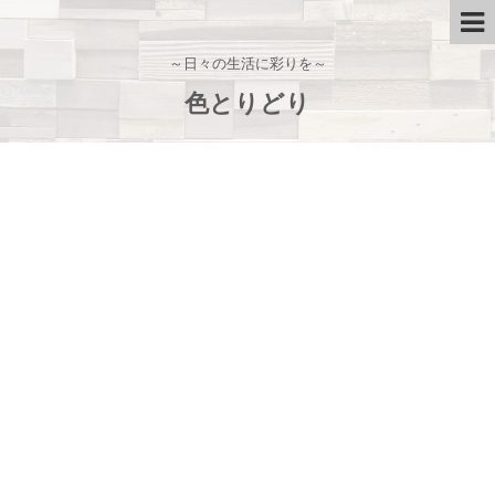
～日々の生活に彩りを～
色とりどり