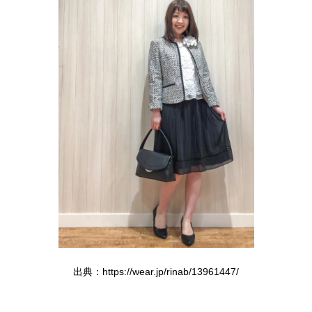
出典：https://wear.jp/rinab/13961447/