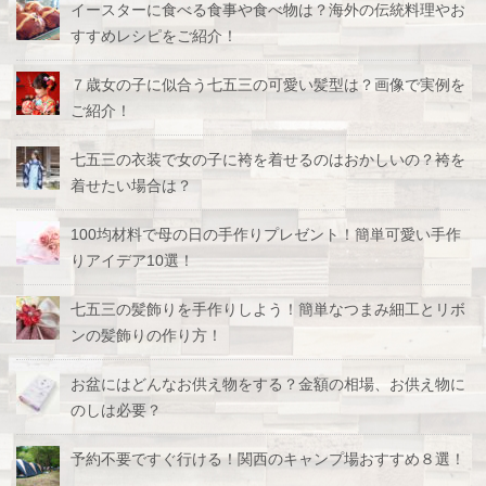
イースターに食べる食事や食べ物は？海外の伝統料理やお
すすめレシピをご紹介！
７歳女の子に似合う七五三の可愛い髪型は？画像で実例を
ご紹介！
七五三の衣装で女の子に袴を着せるのはおかしいの？袴を
着せたい場合は？
100均材料で母の日の手作りプレゼント！簡単可愛い手作
りアイデア10選！
七五三の髪飾りを手作りしよう！簡単なつまみ細工とリボ
ンの髪飾りの作り方！
お盆にはどんなお供え物をする？金額の相場、お供え物に
のしは必要？
予約不要ですぐ行ける！関西のキャンプ場おすすめ８選！