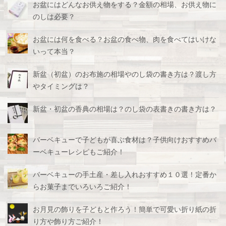
お盆にはどんなお供え物をする？金額の相場、お供え物に
のしは必要？
お盆には何を食べる？お盆の食べ物、肉を食べてはいけな
いって本当？
新盆（初盆）のお布施の相場やのし袋の書き方は？渡し方
やタイミングは？
新盆・初盆の香典の相場は？のし袋の表書きの書き方は？
バーベキューで子どもが喜ぶ食材は？子供向けおすすめバ
ーベキューレシピもご紹介！
バーベキューの手土産・差し入れおすすめ１０選！定番か
らお菓子までいろいろご紹介！
お月見の飾りを子どもと作ろう！簡単で可愛い折り紙の折
り方や飾り方ご紹介！